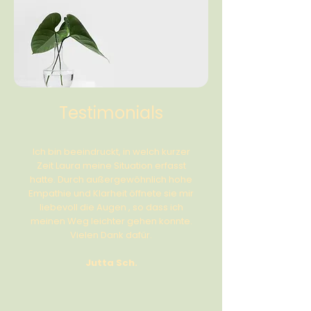
Testimonials
Ich bin beeindruckt, in welch kurzer
Zeit Laura meine Situation erfasst
hatte. Durch außergewöhnlich hohe
Empathie und Klarheit öffnete sie mir
liebevoll die Augen , so dass ich
meinen Weg leichter gehen konnte.
Vielen Dank dafür.
Jutta Sch.