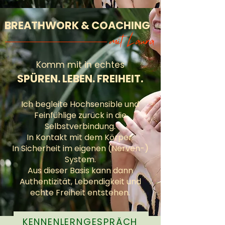
BREATHWORK & COACHING
mit Laura
Komm mit in echtes
SPÜREN. LEBEN.
FREIHEIT.
Ich begleite Hochsensible und
Feinfühlige zurück in die
Selbstverbindung.
In Kontakt mit dem Körper.
In Sicherheit im eigenen (Nerven-)
System.
Aus dieser Basis kann dann
Authentizität, Lebendigkeit und
echte Freiheit entstehen.
KENNENLERNGESPRÄCH