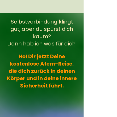
Selbstverbindung klingt
gut, aber du spürst dich
kaum?
Dann hab ich was für dich:
Hol Dir jetzt Deine
kostenlose Atem-Reise,
die dich zurück in deinen
Körper und in deine innere
Sicherheit führt.