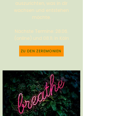
auszurichten, was in dir
wachsen und entstehen
möchte.
Nächste Termine: 28.06.
(online) und
08.11. in Köln
ZU DEN ZEREMONIEN