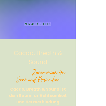
ZUR AUDIO + PDF
Cacao, Breath &
Sound
Zeremonien im
Juni und November
Cacao, Breath & Sound ist
dein Raum für Achtsamkeit
und Herzverbindung