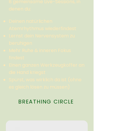
8 gemeinsame Live-Sessions, in
denen du:
Deinen natürlichen
Atemrhythmus wiederfindest
Lernst dein Nervensystem zu
beruhigen
Mehr Ruhe & inneren Fokus
findest
Einen ganzen Werkzeugkoffer an
die Hand kriegst
Spürst, was wirklich da ist (ohne
es gleich lösen zu müssen)
BREATHING CIRCLE