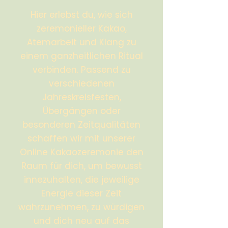
​
​
Hier erlebst du, wie sich
zeremonieller Kakao,
Atemarbeit und Klang zu
einem ganzheitlichen Ritual
verbinden. Passend zu
verschiedenen
Jahreskreisfesten,
Übergängen oder
besonderen Zeitqualitäten
schaffen wir mit unserer
Online Kakaozeremonie den
Raum für dich, um bewusst
innezuhalten, die jeweilige
Energie dieser Zeit
wahrzunehmen, zu würdigen
und dich neu auf das