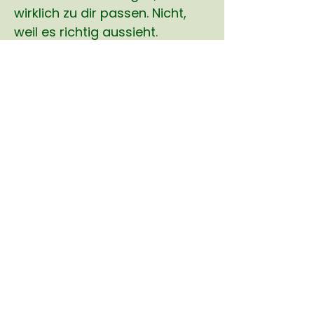
wirklich zu dir passen. Nicht,
weil es richtig aussieht.
Sondern weil es sich richtig
anfühlt.
Das Ergebnis? Du spürst dich
wieder. Du vertraust dir wieder.
Du lebst, was in dir angelegt ist
- ohne Kompromisse.
ZU MEINEM ANGEBOT