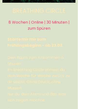
BREATHING CIRCLE
8 Wochen | Online | 30 Minuten |
zum Spüren
Starte mir mir zum
Frühlingsbeginn - ab 23.03.
Dein Raum zum Ankommen &
Spüren.
Im Breathing Circle atmest du
dich Woche für Woche zurück zu
dir selbst. Ohne Druck, ohne
Müssen.
Nur du, dein Atem und das, was
sich zeigen möchte.