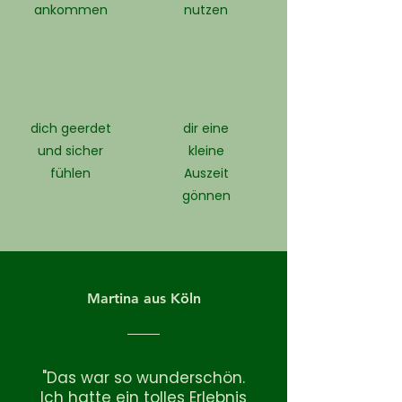
ankommen
nutzen
dich geerdet
dir eine
und sicher
kleine
fühlen
Auszeit
gönnen
Martina aus Köln
"Das war so wunderschön.
Ich hatte ein tolles Erlebnis