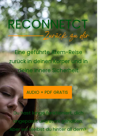
RECONNETCT
Zurück zu dir
Eine geführte Atem-Reise
zurück in deinen Körper und in
deine innere Sicherheit.
AUDIO + PDF GRATIS
Du hast lange funktioniert, dich
angepasst und stark gehalten.
Aber wo bleibst du hinter all dem?