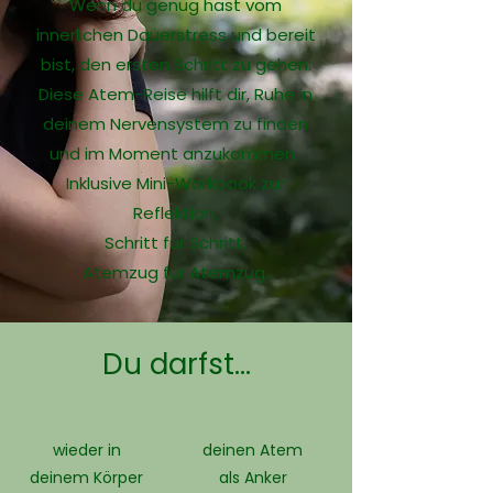
Wenn du genug hast vom
innerlichen Dauerstress und bereit
bist, den ersten Schritt zu gehen:
Diese Atem-Reise hilft dir, Ruhe in
deinem Nervensystem zu finden
und im Moment anzukommen.
Inklusive Mini-Workbook zur
Reflektion.
Schritt für Schritt.
Atemzug für Atemzug.
Du darfst...
wieder in
deinen Atem
deinem Körper
als Anker